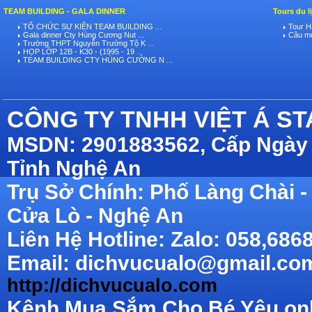
TEAM BUILDING - GALA DINNER
Tours du l
TỔ CHỨC SỰ KIỆN TEAM BUILDING ...
Tour Hà
Gala dinner Cty Hùng Cương Nut ...
Câu mự
Trường THPT Nguyễn Trường Tộ K ...
HỌP LỚP 12B - K30 - (1995 - 19 ...
TEAM BUILDING CTY HÙNG CƯỜNG N ...
CÔNG TY TNHH VIỆT Á S
MSDN: 2901883562, Cấp Ngày 
Tỉnh Nghệ An
Trụ Sở Chính: Phố Làng Chài
Cửa Lò - Nghệ An
Liên Hệ Hotline: Zalo: 058,686
Email: dichvucualo@gmail.com
http://dichvucualo.com
Kênh Mua Sắm Cho Bé Yêu onli