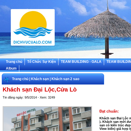
Trang chủ
Tổ Chức Sự Kiện
TEAM BUILDING - GALA
TEAM BUILDIN
Album
Trang chủ
|
Khách sạn
|
Khách sạn 2 sao
Khách sạn Đại Lộc,Cửa Lò
Tin đăng ngày: 9/5/2014 - Xem: 3249
Đạt chuẩn:
Khách sạn Đại Lộc 
). Khách sạn mới đư
sạn có kiến trúc đẹp
View biển) giá hợp l