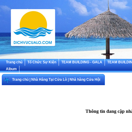
Trang chủ
Tổ Chức Sự Kiện
TEAM BUILDING - GALA
TEAM BUILDIN
Album
Trang chủ
|
Nhà Hàng Tại Cửa Lò
|
Nhà hàng Cửa Hội
Thông tin đang cập nhậ