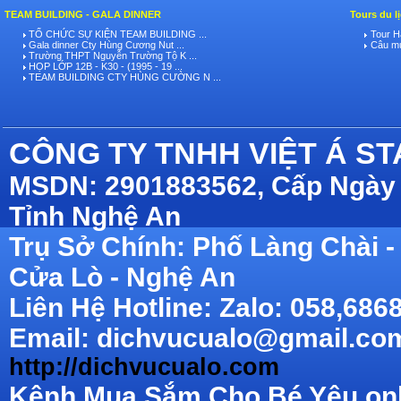
TEAM BUILDING - GALA DINNER
Tours du l
TỔ CHỨC SỰ KIỆN TEAM BUILDING ...
Tour Hà
Gala dinner Cty Hùng Cương Nut ...
Câu mự
Trường THPT Nguyễn Trường Tộ K ...
HỌP LỚP 12B - K30 - (1995 - 19 ...
TEAM BUILDING CTY HÙNG CƯỜNG N ...
CÔNG TY TNHH VIỆT Á S
MSDN: 2901883562, Cấp Ngày 
Tỉnh Nghệ An
Trụ Sở Chính: Phố Làng Chài
Cửa Lò - Nghệ An
Liên Hệ Hotline: Zalo: 058,686
Email: dichvucualo@gmail.com
http://dichvucualo.com
Kênh Mua Sắm Cho Bé Yêu onli