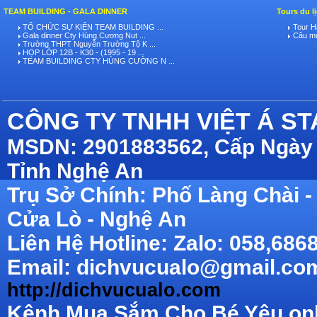
TEAM BUILDING - GALA DINNER
Tours du l
TỔ CHỨC SỰ KIỆN TEAM BUILDING ...
Tour Hà
Gala dinner Cty Hùng Cương Nut ...
Câu mự
Trường THPT Nguyễn Trường Tộ K ...
HỌP LỚP 12B - K30 - (1995 - 19 ...
TEAM BUILDING CTY HÙNG CƯỜNG N ...
CÔNG TY TNHH VIỆT Á S
MSDN: 2901883562, Cấp Ngày 
Tỉnh Nghệ An
Trụ Sở Chính: Phố Làng Chài
Cửa Lò - Nghệ An
Liên Hệ Hotline: Zalo: 058,686
Email: dichvucualo@gmail.com
http://dichvucualo.com
Kênh Mua Sắm Cho Bé Yêu onli