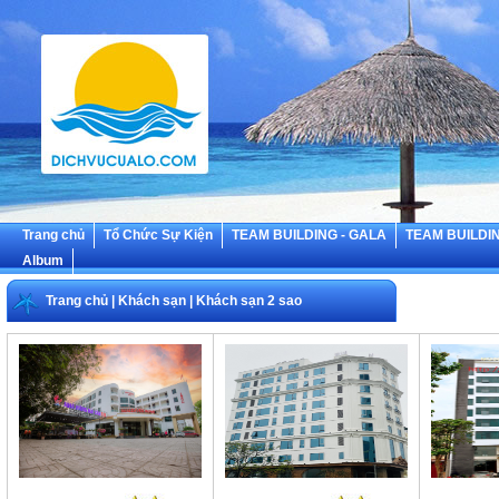
Trang chủ
Tổ Chức Sự Kiện
TEAM BUILDING - GALA
TEAM BUILDIN
Album
Trang chủ
|
Khách sạn
|
Khách sạn 2 sao