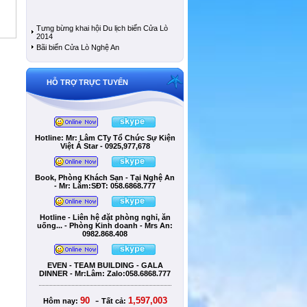
Tưng bừng khai hội Du lịch biển Cửa Lò
2014
Bãi biển Cửa Lò Nghệ An
HỖ TRỢ TRỰC TUYẾN
Hotline: Mr: Lâm CTy Tổ Chức Sự Kiện
Việt Á Star - 0925,977,678
Book, Phòng Khách Sạn - Tại Nghệ An
- Mr: Lâm:SÐT: 058.6868.777
Hotline - Liên hệ đặt phòng nghỉ, ăn
uống... - Phòng Kinh doanh - Mrs An:
0982.868.408
EVEN - TEAM BUILDING - GALA
DINNER - Mr:Lâm: Zalo:058.6868.777
-
90
1,597,003
Hôm nay:
Tất cả: