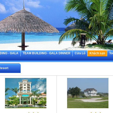
DING - GALA
TEAM BUILDING - GALA DINNER
Cửa Lò
Khách sạn
To
Resort