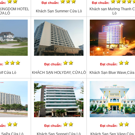
uẩn:
Đạt chuẩn:
Đạt chuẩn:
KINGDOM HOTEL
Khách sạn Mường Thanh 
Khách Sạn Summer Cửa Lò
ỬA LÒ
Lò
ẩn:
Đạt chuẩn:
Đạt chuẩn:
olf Cửa Lò
KHÁCH SẠN HOLYDAY, CỬA LÒ
Khách Sạn Blue Wave,Cửa
uẩn:
Đạt chuẩn:
Đạt chuẩn:
n SaPa,Cửa Lò
Khách Sạn Sonnet,Cửa Lò
Khách Sạn Sen Vàng,Cửa 