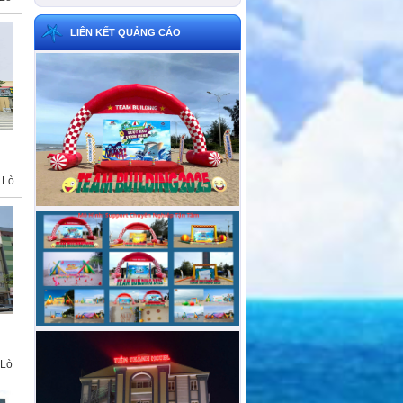
LIÊN KẾT QUẢNG CÁO
 Lò
 Lò