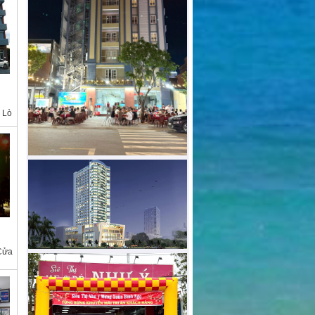
 Lò
Cửa