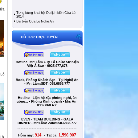
Cửa
Tưng bừng khai hội Du lịch biển Cửa Lò
2014
Bãi biển Cửa Lò Nghệ An
HỖ TRỢ TRỰC TUYẾN
Hotline: Mr: Lâm CTy Tổ Chức Sự Kiện
Việt Á Star - 0925,977,678
 Lò
Book, Phòng Khách Sạn - Tại Nghệ An
- Mr: Lâm:SÐT: 058.6868.777
Hotline - Liên hệ đặt phòng nghỉ, ăn
uống... - Phòng Kinh doanh - Mrs An:
0982.868.408
EVEN - TEAM BUILDING - GALA
DINNER - Mr:Lâm: Zalo:058.6868.777
-
914
1,596,907
Hôm nay:
Tất cả:
Lò