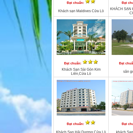
Đạt chuẩn:
Đạt ch
KHÁCH SẠN 
Khách sạn Maldives Cửa Lò
C
Đạt chuẩn:
Đạt chu
Khách Sạn Sài Gòn Kim
sân g
Liên,Cửa Lò
Đạt chuẩn:
Đạt ch
Khách Sạn Hải Dương,Cửa Lò
khách Sạ