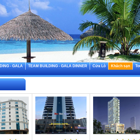
DING - GALA
TEAM BUILDING - GALA DINNER
Cửa Lò
Khách sạn
To