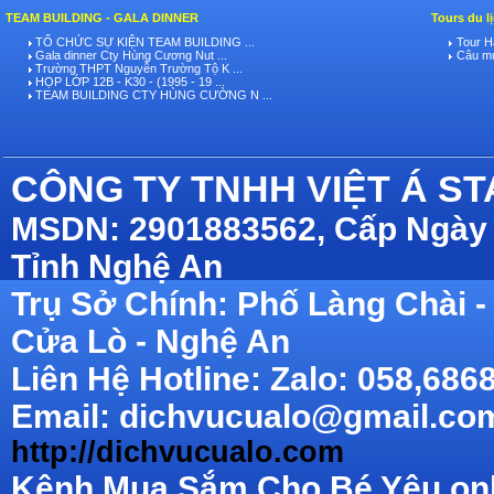
TEAM BUILDING - GALA DINNER
Tours du l
TỔ CHỨC SỰ KIỆN TEAM BUILDING ...
Tour Hà
Gala dinner Cty Hùng Cương Nut ...
Câu mự
Trường THPT Nguyễn Trường Tộ K ...
HỌP LỚP 12B - K30 - (1995 - 19 ...
TEAM BUILDING CTY HÙNG CƯỜNG N ...
CÔNG TY TNHH VIỆT Á S
MSDN: 2901883562, Cấp Ngày 
Tỉnh Nghệ An
Trụ Sở Chính: Phố Làng Chài
Cửa Lò - Nghệ An
Liên Hệ Hotline: Zalo: 058,686
Email: dichvucualo@gmail.com
http://dichvucualo.com
Kênh Mua Sắm Cho Bé Yêu onli