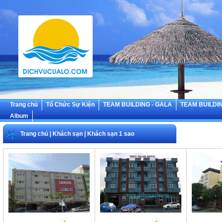
Trang chủ
Tổ Chức Sự Kiện
TEAM BUILDING - GALA
TEAM BUILDIN
Album
Trang chủ
|
Khách sạn
|
Khách sạn 1 sao